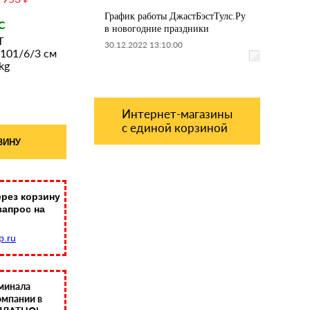
График работы ДжастБэстТулс.Ру
С
в новогодние праздники
T
30.12.2022 13:10:00
 101/6/3 см
kg
Интернет-магазины
с единой корзиной
ЗИНУ
рез корзину
запрос на
p.ru
минала
омпании в