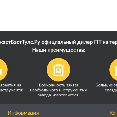
астБэстТулс.Ру официальный дилер FIT на те
Наши преимущества:
арантия на
Возможность заказа
Большие за
нструмента!
необходимого инструмента у
склад
завода-изготовителя!
Информация
Ко