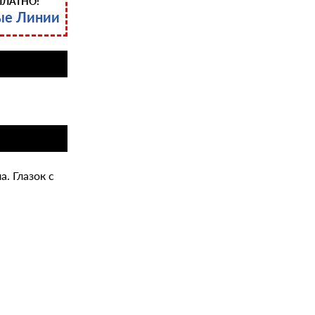
ПЛАТНО!
ые Линии
а. Глазок с