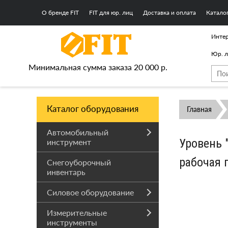
О бренде FIT
FIT для юр. лиц
Доставка и оплата
Катало
Интер
Юр. 
Минимальная сумма заказа 20 000 р.
Каталог оборудования
Главная
Автомобильный
Уровень 
инструмент
рабочая 
Снегоуборочный
инвентарь
Силовое оборудование
Измерительные
инструменты