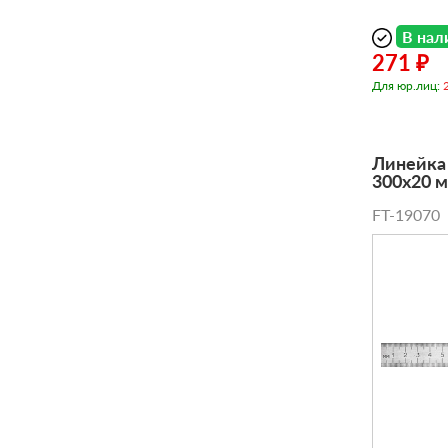
В нал
271 ₽
Для юр.лиц:
Линейка
300х20 м
FT-19070