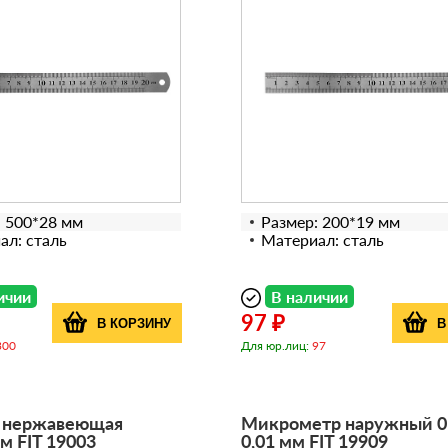
: 500*28 мм
Размер: 200*19 мм
ал: сталь
Материал: сталь
ичии
В наличии
97 ₽
В КОРЗИНУ
В
300
Для юр.лиц:
97
 нержавеющая
Микрометр наружный 0 
м FIT 19003
0,01 мм FIT 19909