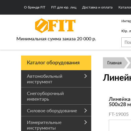
О бренде FIT
FIT для юр. лиц
Доставка и оплата
Катало
Интер
Юр. 
Минимальная сумма заказа 20 000 р.
Каталог оборудования
Главная
Линей
Автомобильный
инструмент
Снегоуборочный
Линейка
инвентарь
500х28 м
Силовое оборудование
FT-19005
Измерительные
инструменты