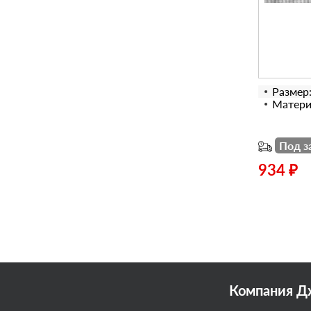
Размер
Матери
Под з
934 ₽
Компания Дж