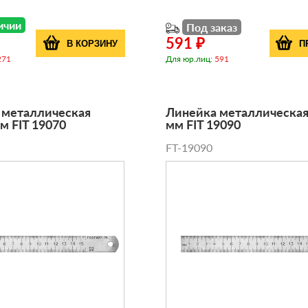
ичии
Под заказ
591 ₽
В КОРЗИНУ
П
271
Для юр.лиц:
591
 металлическая
Линейка металлическая
м FIT 19070
мм FIT 19090
FT-19090