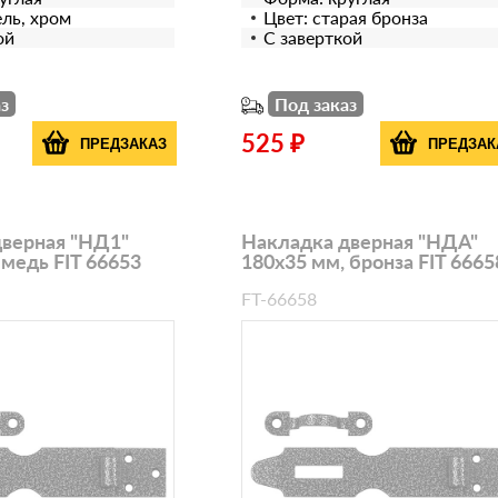
ель, хром
Цвет: старая бронза
ой
С заверткой
з
Под заказ
525 ₽
ПРЕДЗАКАЗ
ПРЕДЗАК
дверная "НД1"
Накладка дверная "НДА"
 медь FIT 66653
180х35 мм, бронза FIT 6665
FT-66658