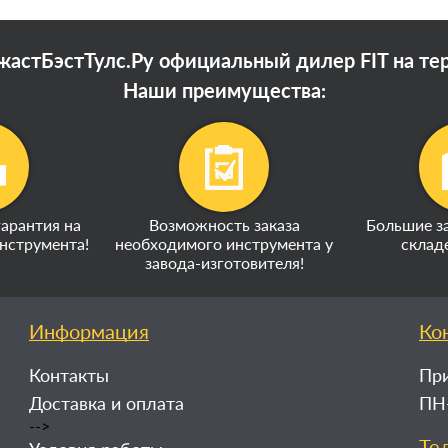
астБэстТулс.Ру официальный дилер FIT на те
Наши преимущества:
арантия на
Возможность заказа
Большие за
нструмента!
необходимого инструмента у
склад
завода-изготовителя!
Информация
Ко
Контакты
При
Доставка и оплата
ПН-
-->
Те