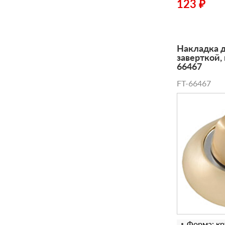
123 ₽
Накладка д
заверткой,
66467
FT-66467
Форма: кр