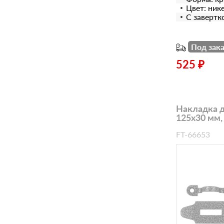
Цвет: ник
С завертк
Под зака
525 ₽
Накладка 
125х30 мм,
FT-66653