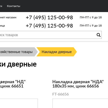
ги
Контакты
+7 (495) 125-00-98
нет магазин
ПН-ПТ с 9 до 18
+7 (495) 125-00-98
лица
ПН-ПТ с 9 до 18
озяйственные товары
Накладки дверные
ки дверные
дверная "НД"
Накладка дверная "НДА"
 цинк 66651
180х35 мм, цинк 66656
FT-66656