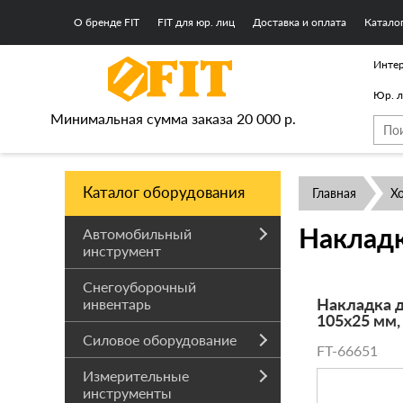
О бренде FIT
FIT для юр. лиц
Доставка и оплата
Катало
Интер
Юр. 
Минимальная сумма заказа 20 000 р.
Каталог оборудования
Главная
Х
Наклад
Автомобильный
инструмент
Снегоуборочный
Накладка 
инвентарь
105х25 мм,
Силовое оборудование
FT-66651
Измерительные
инструменты