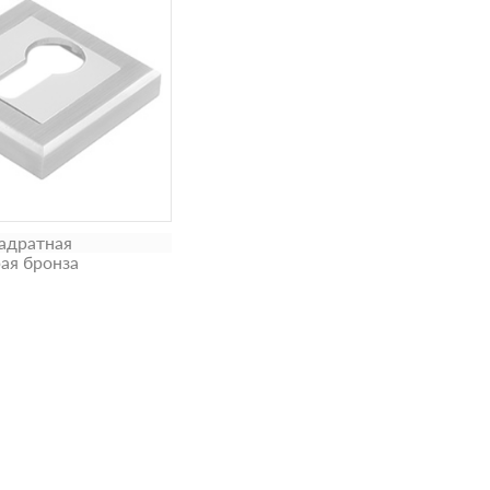
адратная
рая бронза