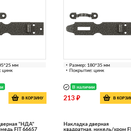
05*25 мм
Размер: 180*35 мм
: цинк
Покрытие: цинк
ии
В наличии
213 ₽
В КОРЗИНУ
В КОРЗИ
дверная "НДА"
Накладка дверная
 медь FIT 66657
квадратная, никель/хром F