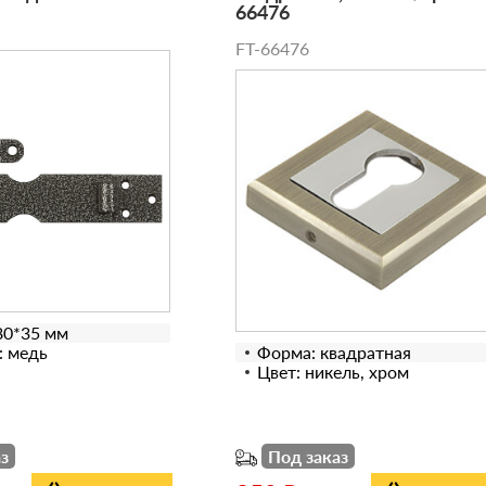
66476
FT-66476
80*35 мм
: медь
Форма: квадратная
Цвет: никель, хром
з
Под заказ