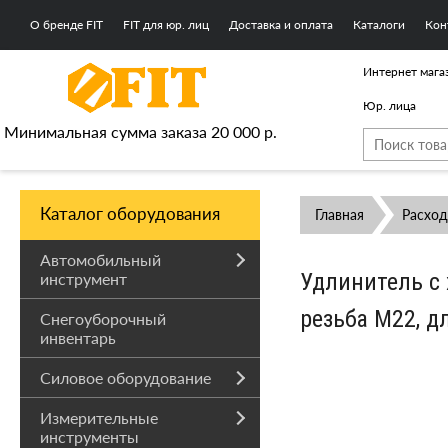
О бренде FIT
FIT для юр. лиц
Доставка и оплата
Каталоги
Кон
Интернет мага
Юр. лица
Минимальная сумма заказа 20 000 р.
Каталог оборудования
Главная
Расхо
Автомобильный
Удлинитель с 
инструмент
резьба М22, д
Снегоуборочный
инвентарь
Силовое оборудование
Измерительные
инструменты