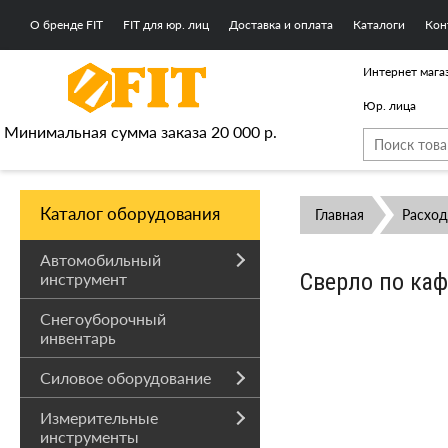
О бренде FIT
FIT для юр. лиц
Доставка и оплата
Каталоги
Кон
Интернет мага
Юр. лица
Минимальная сумма заказа 20 000 р.
Каталог оборудования
Главная
Расхо
Автомобильный
Сверло по каф
инструмент
Снегоуборочный
инвентарь
Силовое оборудование
Измерительные
инструменты