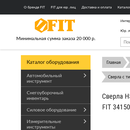
О бренде FIT
FIT для юр. лиц
Доставка и оплата
Катало
Интер
Юр. 
Минимальная сумма заказа 20 000 р.
Каталог оборудования
Главная
Автомобильный
Сверла с т
инструмент
Снегоуборочный
Сверла H
инвентарь
FIT 3415
Силовое оборудование
Измерительные
инструменты