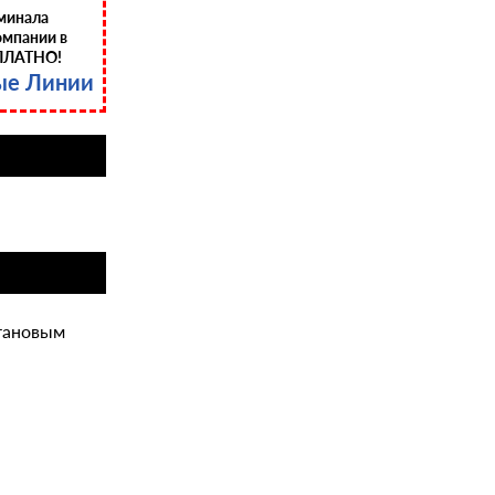
минала
омпании в
ПЛАТНО!
ые Линии
итановым