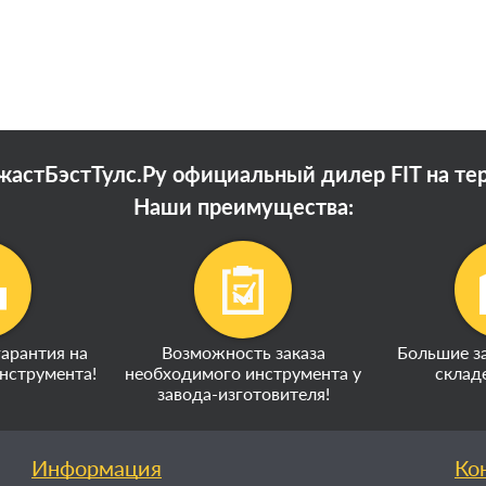
астБэстТулс.Ру официальный дилер FIT на те
Наши преимущества:
арантия на
Возможность заказа
Большие за
нструмента!
необходимого инструмента у
склад
завода-изготовителя!
Информация
Ко