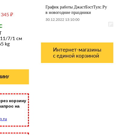
График работы ДжастБэстТулс.Ру
в новогодние праздники
 345 ₽
30.12.2022 13:10:00
С
T
 11/7/1 см
65 kg
Интернет-магазины
с единой корзиной
ЗИНУ
рез корзину
запрос на
p.ru