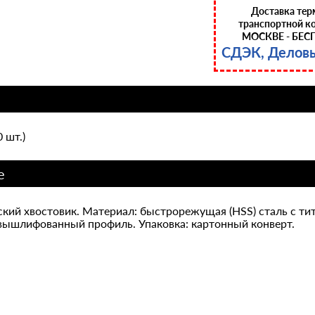
Доставка тер
транспортной к
МОСКВЕ - БЕС
СДЭК, Делов
 шт.)
е
кий хвостовик. Материал: быстрорежущая (HSS) сталь c т
вышлифованный профиль. Упаковка: картонный конверт.