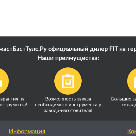
астБэстТулс.Ру официальный дилер FIT на те
Наши преимущества:
арантия на
Возможность заказа
Большие за
нструмента!
необходимого инструмента у
склад
завода-изготовителя!
Информация
Ко