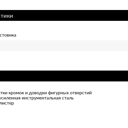
стики
стовика
тки кромок и доводки фигурных отверстий
усиленная инструментальная сталь
блистер