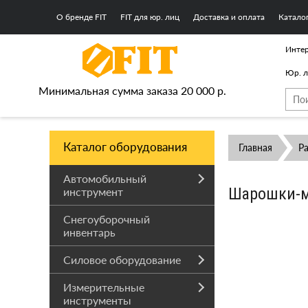
О бренде FIT
FIT для юр. лиц
Доставка и оплата
Катало
Интер
Юр. 
Минимальная сумма заказа 20 000 р.
Каталог оборудования
Главная
Р
Автомобильный
Шарошки-ми
инструмент
Снегоуборочный
инвентарь
Силовое оборудование
Измерительные
инструменты