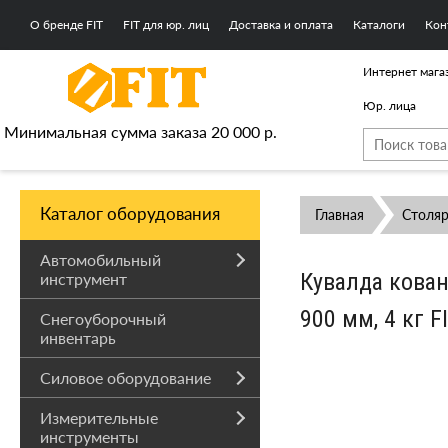
О бренде FIT
FIT для юр. лиц
Доставка и оплата
Каталоги
Кон
Интернет мага
Юр. лица
Минимальная сумма заказа 20 000 р.
Каталог оборудования
Главная
Столя
Автомобильный
Кувалда кован
инструмент
900 мм, 4 кг F
Снегоуборочный
инвентарь
Силовое оборудование
Измерительные
инструменты