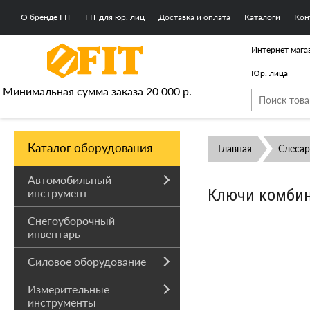
О бренде FIT
FIT для юр. лиц
Доставка и оплата
Каталоги
Кон
Интернет мага
Юр. лица
Минимальная сумма заказа 20 000 р.
Каталог оборудования
Главная
Слесар
Автомобильный
Ключи комбин
инструмент
Снегоуборочный
инвентарь
Силовое оборудование
Измерительные
инструменты