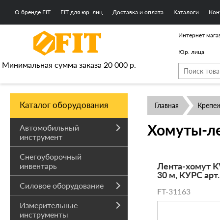
О бренде FIT
FIT для юр. лиц
Доставка и оплата
Каталоги
Кон
Интернет мага
Юр. лица
Минимальная сумма заказа 20 000 р.
Каталог оборудования
Главная
Крепе
Хомуты-л
Автомобильный
инструмент
Снегоуборочный
Лента-хомут KV
инвентарь
30 м, KУРС арт
Силовое оборудование
FT-31163
Измерительные
инструменты