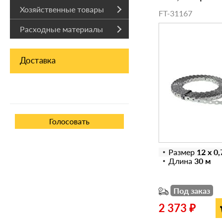
Хозяйственные товары
FT-31167
Расходные материалы
Доставка
Размер
12 х 0
Длина
30 м
Под заказ
2 373 ₽