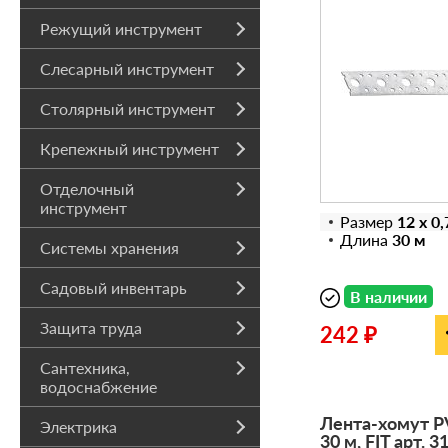
Режущий инструмент
Слесарный инструмент
Столярный инструмент
Крепежный инструмент
Отделочный
инструмент
Размер
12 х 0
Длина
30 м
Системы хранения
Садовый инвентарь
В наличии
Защита труда
242 ₽
Сантехника,
водоснабжение
Лента-хомут PV
Электрика
30 м, FIT арт. 3