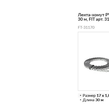
Лента-хомут PV
30 м, FIT арт. 3
FT-31170
Размер
17 х 1
Длина
30 м